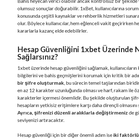
Bahis heyecan verici olabilir ancak kontrolsüz bir şekilde
olumsuz sonuçlar doğurabilir. 1xBet, kullanıcılarına sorum
konusunda çeşitli kaynaklar ve rehberlik hizmetleri sunar
olur. Böylece kullanıcılar, hem eğlenceli vakit geçirirken he
kararlarla kazanç elde edebilirler.
Hesap Güvenliğini 1xbet Üzerinde N
Sağlarsınız?
1xbet üzerinde hesap güvenliğini sağlamak, kullanıcıların 
bilgilerini ve bahis geçmişlerini korumak için kritik bir ad
bir şifre oluşturmak
, bu sürecin temel taşlarından biridir
en az 12 karakter uzunluğunda olması ve harf, rakam ile ö
karakterler içermesi önemlidir. Bu şekilde oluşturulan şifre
hesapların yetkisiz erişimlere karşı daha dirençli olmasını 
Ayrıca, şifrenizi düzenli aralıklarla değiştirmeniz
de g
seviyenizi artıracaktır.
Hesap güvenliği için bir diğer önemli adım ise
iki faktörlü