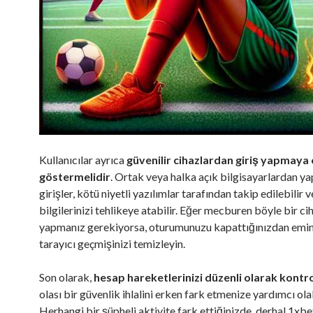
Kullanıcılar ayrıca
güvenilir cihazlardan giriş yapmaya
göstermelidir
. Ortak veya halka açık bilgisayarlardan ya
girişler, kötü niyetli yazılımlar tarafından takip edilebilir 
bilgilerinizi tehlikeye atabilir. Eğer mecburen böyle bir ci
yapmanız gerekiyorsa, oturumunuzu kapattığınızdan emin
tarayıcı geçmişinizi temizleyin.
Son olarak,
hesap hareketlerinizi düzenli olarak kontr
olası bir güvenlik ihlalini erken fark etmenize yardımcı olab
Herhangi bir şüpheli aktivite fark ettiğinizde, derhal 1xb