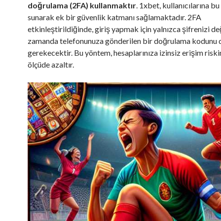
doğrulama (2FA) kullanmaktır
. 1xbet, kullanıcılarına bu
sunarak ek bir güvenlik katmanı sağlamaktadır. 2FA
etkinleştirildiğinde, giriş yapmak için yalnızca şifrenizi değ
zamanda telefonunuza gönderilen bir doğrulama kodunu 
gerekecektir. Bu yöntem, hesaplarınıza izinsiz erişim risk
ölçüde azaltır.