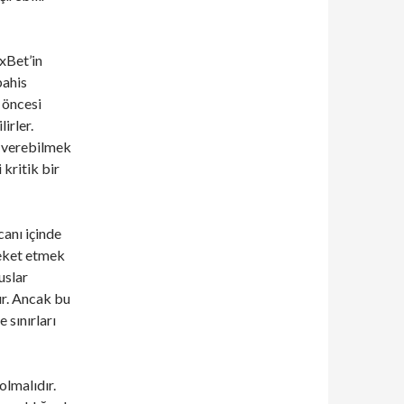
1xBet’in
bahis
ç öncesi
irler.
ki verebilmek
 kritik bir
canı içinde
reket etmek
uslar
ur. Ancak bu
 sınırları
olmalıdır.