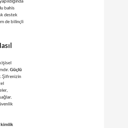
 yapıldığında
lu bahis
ak destek
m de bilinçli
asıl
kişisel
ımdır.
Güçlü
. Şifrenizin
zel
ler,
sağlar.
üvenlik
 kimlik