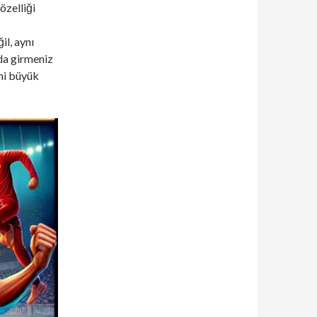
 özelliği
il, aynı
da girmeniz
ini büyük