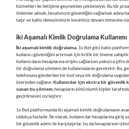
hizmetleri ile iletişime geçmekten çekinmeyin. Bu tür proa
önlemler almak, hesabınızın güvenliğini sağlamak adına h
taşır ve bahis deneyiminizin kesintisiz devam etmesine ola
İki Aşamalı Kimlik Doğrulama Kullanımı
İki aşamalı kimlik doğrulama
, 1x Bet gibi bahis platfor
kullanıcı güvenliğini artırmak için kritik bir öneme sahiptir
kullanıcıların hesaplarına erişim sağlarken yalnızca şifre de
bir doğrulama yöntemi de kullanmalarını gerektirir. Bu, ge
telefonuna gönderilen bir kod veya bir doğrulama uygula
üzerinden sağlanır.
Kullanıcılar için ekstra bir güvenlik
sunan bu yöntem
, hesapların kötü niyetli kişiler tarafınd
geçirilmesini zorlaştırır.
1x Bet platformunda iki aşamalı kimlik doğrulamanın avan
oldukça fazladır. İlk olarak, kullanıcılar hesaplarına giriş 
bir güvenlik adımı ile karşılaşırlar, bu da hesaplarının izins