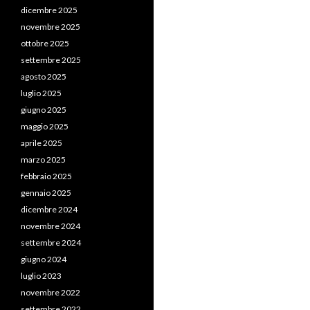
dicembre 2025
novembre 2025
ottobre 2025
settembre 2025
agosto 2025
luglio 2025
giugno 2025
maggio 2025
aprile 2025
marzo 2025
febbraio 2025
gennaio 2025
dicembre 2024
novembre 2024
settembre 2024
giugno 2024
luglio 2023
novembre 2022
settembre 2022