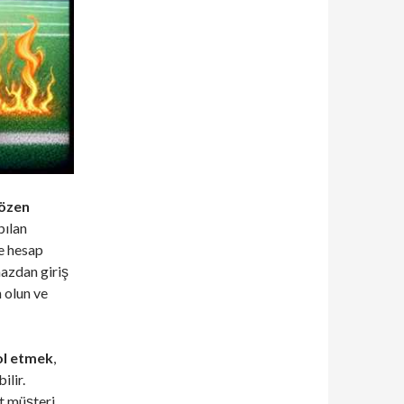
 özen
pılan
ve hesap
hazdan giriş
 olun ve
ol etmek
,
ilir.
et müşteri