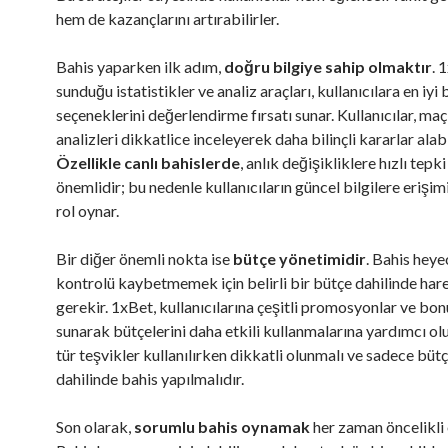
hem de kazançlarını artırabilirler.
Bahis yaparken ilk adım,
doğru bilgiye sahip olmaktır
. 
sunduğu istatistikler ve analiz araçları, kullanıcılara en iyi 
seçeneklerini değerlendirme fırsatı sunar. Kullanıcılar, ma
analizleri dikkatlice inceleyerek daha bilinçli kararlar alabil
Özellikle canlı bahislerde
, anlık değişikliklere hızlı tep
önemlidir; bu nedenle kullanıcıların güncel bilgilere erişimi
rol oynar.
Bir diğer önemli nokta ise
bütçe yönetimidir
. Bahis heye
kontrolü kaybetmemek için belirli bir bütçe dahilinde ha
gerekir. 1xBet, kullanıcılarına çeşitli promosyonlar ve bon
sunarak bütçelerini daha etkili kullanmalarına yardımcı ol
tür teşvikler kullanılırken dikkatli olunmalı ve sadece bütçe
dahilinde bahis yapılmalıdır.
Son olarak,
sorumlu bahis oynamak
her zaman öncelikli 